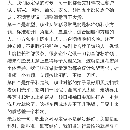
大。我们做定做的时候，每一批都会先打样衣让客户
试，肩宽、胸围、袖长、衣长、领围五个部位逐个确
认，不满意就调，调到满意再下大货。
第三个是领型。职业女衬衫最常见的是标准领和小方
领。标准领开口角度大，显脸小，适合圆脸和方脸的
人。小方领更干练更正式，适合鹅蛋脸和长脸。还有一
种立领，不带翻折的那种，特别适合脖子短的人，视觉
上能拉长颈部线条。很多企业定做一刀切全部标准领，
结果有些员工穿上显得脖子又粗又短，这就是没考虑到
个体差异。我们现在做批量定做都会统计领型需求，标
准领、小方领、立领按比例配，不搞一刀切。
第四个是扣子和走线。职业衬衫的扣子最好用贝壳扣或
者仿贝壳扣，塑料扣一眼假，金属扣又太硬。走线要用
每英寸12针以上的密度，领口和袖口要加固打枣，不然
洗几次就松了。这些东西成本差不了几毛钱，但穿出来
的质感差一个档次。
最后说一句，职业女衬衫定做不是越贵越好，关键是面
料对、版型准、细节到位。我们做这行最怕的就是客户