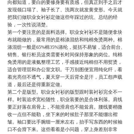
向都知道，要白的要修身要有质感，但真正到手之后才
发现领口塌了、袖子长了、洗两次就发黄变形。今天就
把我们做职业女衬衫定做这些年踩过的坑、总结的经
验，一次性说清楚。
第一个要注意的是面料选择。职业女衬衫不是随便拿块
布就能做的，最常用的是棉涤混纺和纯棉免烫两种。棉
涤混纺一般是65%棉35%涤纶，挺括不易皱，适合前台、
销售、银行柜员这类需要长时间保持形象的岗位。纯棉
免烫用的是液氨整理工艺，手感接近纯棉但不用熨烫，
适合管理层和办公室文职。千万别图便宜用纯化纤，看
着光亮但不透气，夏天穿一天后背全是汗，员工怨声载
道，最后还是得重新定做。
第二个是版型。职业女衬衫的版型跟时装衬衫完全不一
样。时装追求宽松随性，职业装要的是合体利落。肩线
要正好落在肩骨上，不能滑肩也不能耸肩。腰线要稍微
收一点但不能勒，坐下来的时候肚子那里不能绷出褶
皱。袖口要比手腕细一厘米左右，抬手写东西的时候袖
口不会滑下来。这些看着是小问题，穿上身差别非常