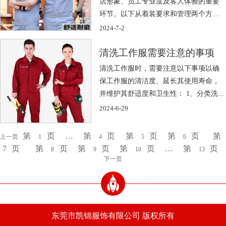
店形象、员工专业度及客人体验的重要
环节。以下从着装要求和管理两个方面
进行详细 […]
2024-7-2
清洗工作服需要注意的事项
清洗工作服时，需要注意以下事项以确
保工作服的清洁度、延长其使用寿命，
并维护其舒适度和卫生性： 1、分类洗
涤： […]
2024-6-29
第
页
…
第
页
第
页
第
页
第
上一页
1
4
5
6
7
页
第
页
第
页
第
页
…
第
页
8
9
10
13
下一页
东莞市凯锦服饰有限公司 版权所有