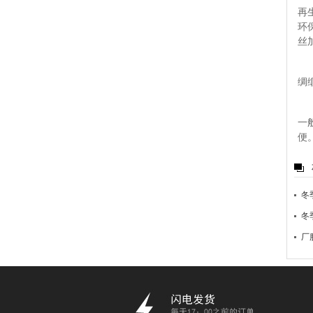
再
环
丝
绸
一
便
冬
冬
厂