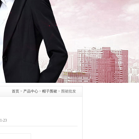
首页
>
产品中心
>
帽子围裙
>
围裙批发
-23