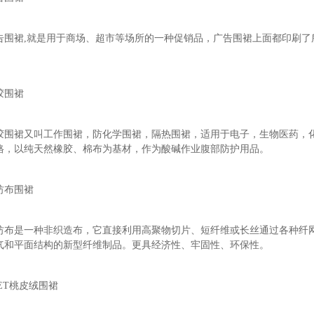
告围裙,就是用于商场、超市等场所的一种促销品，广告围裙上面都印刷了
。
胶围裙
胶围裙又叫工作围裙，防化学围裙，隔热围裙，适用于电子，生物医药，
格，以纯天然橡胶、棉布为基材，作为酸碱作业腹部防护用品。
纺布围裙
纺布是一种非织造布，它直接利用高聚物切片、短纤维或长丝通过各种纤
气和平面结构的新型纤维制品。更具经济性、牢固性、环保性。
PET桃皮绒围裙