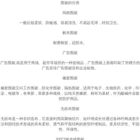
围裙的分类
纯棉围裙
一般比较柔软、防敏感、容易清洗、不易起毛球，特别卫生。
帆布围裙
耐磨耐脏，还防水。
广告围裙
广告围裙,就是用于商场、超市等场所的一种促销品，广告围裙上面都印刷了所赠方的
广告宣传广告围裙语和企业标致。
橡胶围裙
橡胶围裙又叫工作围裙，防化学围裙，隔热围裙，适用于电子，生物医药，化学，印
染，电镀等，有单胶，双胶多种规格，以纯天然橡胶、棉布为基材，作为酸碱作业腹
部防护用品。
无纺布围裙
无纺布是一种非织造布，它直接利用高聚物切片、短纤维或长丝通过各种纤网成形方
法和固结技术形成的具有柔软、透气和平面结构的新型纤维制品。更具经济性、牢固
性、环保性。
RPET桃皮绒围裙