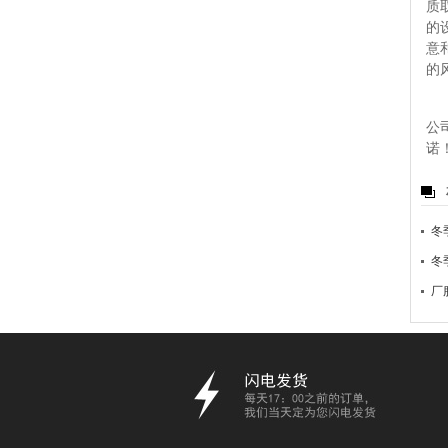
质
的
意
的
公
诺
冬
冬
厂