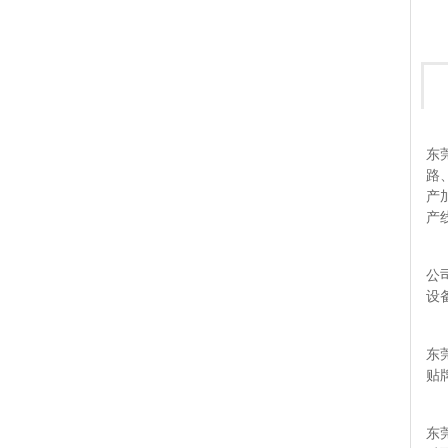
东
路
产
产
公
设
东
贴
东