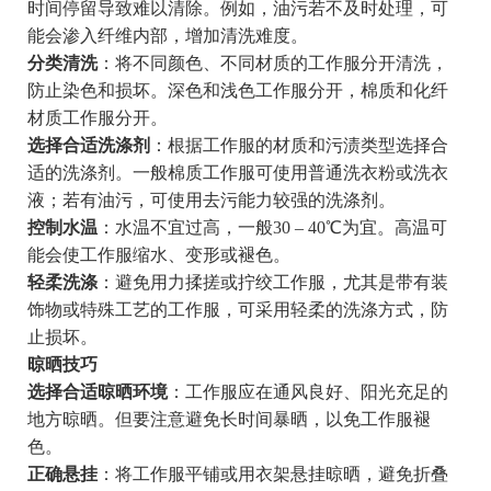
时间停留导致难以清除。例如，油污若不及时处理，可
能会渗入纤维内部，增加清洗难度。
分类清洗
：将不同颜色、不同材质的工作服分开清洗，
防止染色和损坏。深色和浅色工作服分开，棉质和化纤
材质工作服分开。
选择合适洗涤剂
：根据工作服的材质和污渍类型选择合
适的洗涤剂。一般棉质工作服可使用普通洗衣粉或洗衣
液；若有油污，可使用去污能力较强的洗涤剂。
控制水温
：水温不宜过高，一般30 – 40℃为宜。高温可
能会使工作服缩水、变形或褪色。
轻柔洗涤
：避免用力揉搓或拧绞工作服，尤其是带有装
饰物或特殊工艺的工作服，可采用轻柔的洗涤方式，防
止损坏。
晾晒技巧
选择合适晾晒环境
：工作服应在通风良好、阳光充足的
地方晾晒。但要注意避免长时间暴晒，以免工作服褪
色。
正确悬挂
：将工作服平铺或用衣架悬挂晾晒，避免折叠