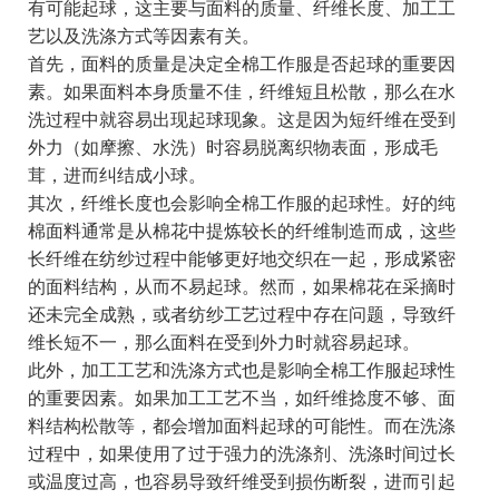
有可能起球，这主要与面料的质量、纤维长度、加工工
艺以及洗涤方式等因素有关。
首先，面料的质量是决定全棉工作服是否起球的重要因
素。如果面料本身质量不佳，纤维短且松散，那么在水
洗过程中就容易出现起球现象。这是因为短纤维在受到
外力（如摩擦、水洗）时容易脱离织物表面，形成毛
茸，进而纠结成小球。
其次，纤维长度也会影响全棉工作服的起球性。好的纯
棉面料通常是从棉花中提炼较长的纤维制造而成，这些
长纤维在纺纱过程中能够更好地交织在一起，形成紧密
的面料结构，从而不易起球。然而，如果棉花在采摘时
还未完全成熟，或者纺纱工艺过程中存在问题，导致纤
维长短不一，那么面料在受到外力时就容易起球。
此外，加工工艺和洗涤方式也是影响全棉工作服起球性
的重要因素。如果加工工艺不当，如纤维捻度不够、面
料结构松散等，都会增加面料起球的可能性。而在洗涤
过程中，如果使用了过于强力的洗涤剂、洗涤时间过长
或温度过高，也容易导致纤维受到损伤断裂，进而引起