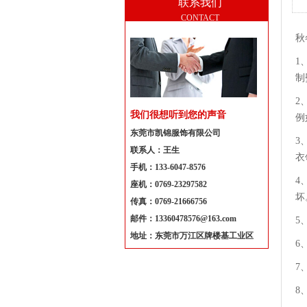
联系我们
CONTACT
秋
1
制
2
我们很想听到您的声音
例
东莞市凯锦服饰有限公司
3
联系人：王生
衣
手机：133-6047-8576
4
座机：0769-23297582
坏
传真：0769-21666756
邮件：13360478576@163.com
5
地址：东莞市万江区牌楼基工业区
6
7
8