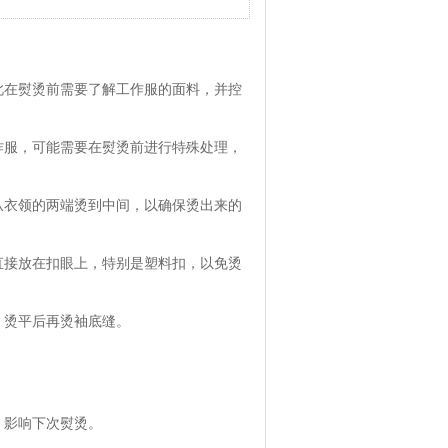
此在熨烫前需要了解工作服的面料，并控
作服，可能需要在熨烫前进行特殊处理，
从衣领的两端烫到中间，以确保烫出来的
直接放在扣眼上，特别是塑料扣，以免烫
，烫平后再烫袖底缝。
。
，影响下次熨烫。