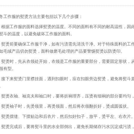
冬工作服的熨烫方法主要包括以下几个步骤：
、根据工作服的面料选择熨烫的温度。不同的面料有不同的耐高温性，因
熨斗的温度，以避免破坏工作服的面料。
、熨烫前要确保工作服干净，如有污渍需先清洗干净。对于特殊面料的工
如毛绒产品切勿熨烫，面料做磨毛处理的产品要警惕熨烫以防烫印。
、熨烫时，先从衣领处开始，衣领是工作服的重要部分，需要固定形状，
领有型。
、接下来熨烫门里襟挂面，遇到扣眼时，应在扣眼旁边熨烫，避免将熨斗
。
、熨烫衣袖、袖克夫和袖口时，要将折裥理齐，压烫有细裥的部分要均匀
、熨烫袖子时，先烫领里，再烫领面，然后将衣领翻折好，烫成圆弧状。
、熨烫摆缝、下摆贴边和后衣片，然后扣好扣子，放平，烫平左、右衣片
、熨烫完成后，要将熨斗里的水全部倒出，避免长期储存污水沉淀成污渍