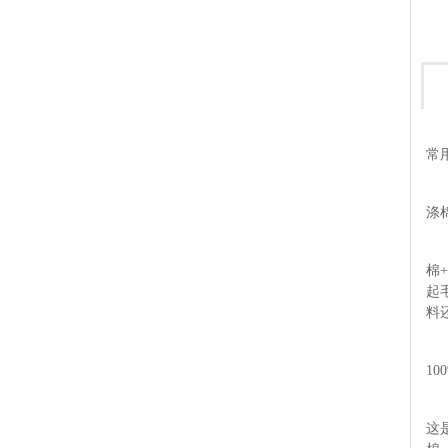
常
涤
棉
起
料
10
这