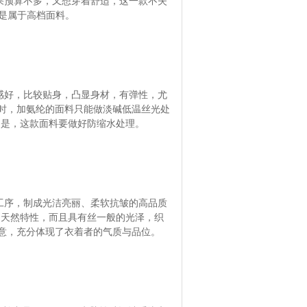
果预算不多，又想穿着舒适，这一款不失
也是属于高档面料。
感好，比较贴身，凸显身材，有弹性，尤
时，加氨纶的面料只能做淡碱低温丝光处
的是，这款面料要做好防缩水处理。
工序，制成光洁亮丽、柔软抗皱的高品质
的天然特性，而且具有丝一般的光泽，织
意，充分体现了衣着者的气质与品位。