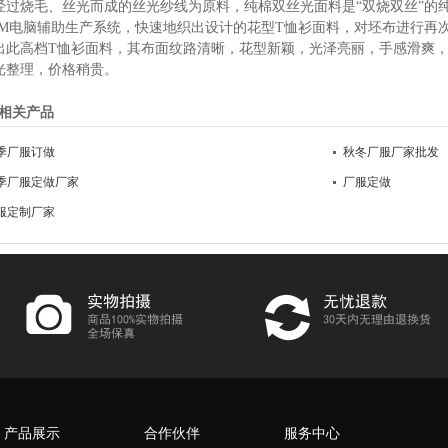
经过烧毛、丝光而成的丝光纱线为原料，纯棉双丝光面料是“双烧双丝”的
AM电脑辅助生产系统，快速地织出设计的花型T恤衫面料，对坯布进行再
出此高档T恤衫面料，其布面纹路清晰，花型新颖，光泽亮丽，手感滑爽
光整理，价格稍贵。
相关产品
季厂服订做
秋冬厂服厂家批发
季厂服定做厂家
厂服定做
服定制厂家
产品展示
合作伙伴
服务中心