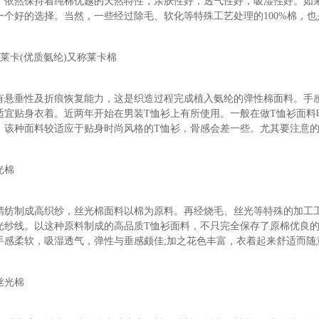
，依然保持着纯棉优越的天然特性，亲肤性好，透气性好，吸湿性好。如
一个好的选择。当然，一些经过除毛、软化等特殊工艺处理的100%棉，
+莱卡(优质氨纶)又称莱卡棉
有悬垂性及折痕恢复能力，这是织造过程完成植入氨纶的弹性棉面料。手
适宜贴身衣着。近两年开始在男装T恤衫上有所使用。一般在做T恤衫面料
。该种面料较适应于贴身时尚风格的T恤衫，骨感会差一些。尤其要注意
光棉
精纺制成高织纱，丝光棉面料以棉为原料。再经烧毛、丝光等特殊的加工
光纱线。以这种原料制成的高品质T恤衫面料，不只完全保存了原棉优良
手感柔软，吸湿透气，弹性与垂感颇佳;加之花色丰富，衣着起来舒适而随
丝光棉