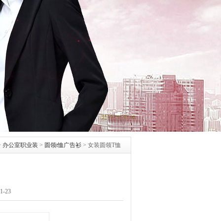
>
办公室职业装
>
圆领t恤广告衫
>
女装圆领T恤
-23