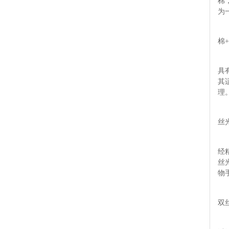
棉
为
棉
具
其
理
丝
经
丝
物
双