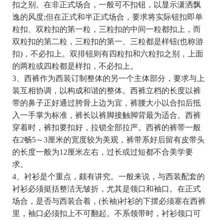
扣之别。在非正式场合，一般可不扣钮，以显示潇洒飘
逸的风度;但在正式和半正式场合，要求将实际钮扣即单
粒扣、双粒扣的第一粒，三粒扣的中间一粒都扣上，而
双粒扣的第二粒，三粒扣的第一、三粒都是样钮(也称游
扣)，不必扣上。双排钮则有四粒扣和六粒扣之别，上面
的两粒或四粒都是样扣，不必扣上。
3、西裤作为西装订制整体的另一个主体部分，要求与上
装互相协调，以构成和谐的整体。西裤立档的长度以裤
带的鼻子正好通过胯骨上边为宜，裤腰大小以合扣后抵
入一手掌为标准，裤长以裤脚接触脚背最为适合。西裤
穿着时，裤扣要扣好，拉锁全部拉严。西裤的裤带一般
在2畅5～3厘米的宽度较为美观，裤带系好后留有皮带头
的长度一般为12厘米左右，过长或过短都不合美学要
求。
4、衬衫是个重点，颇有讲究。一般来说，与西装配套的
衬衫必须挺括整洁无皱折，尤其是领口和袖口。在正式
场合，是否与西装合着，(长袖)衬衫的下摆必须塞在西裤
里，袖口必须扣上不可翻起。不系领带时，衬衫领口可