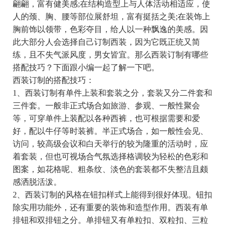
翩翩，富有健美感;在结构造型上与人体活动相适应，使
人的颈、胸、腰等部位展舒坦，富有挺括之美;在装饰上
胸前饰以领带，色彩夺目，给人以一种飘逸的美感。因
此大部分人会选择自己订制西装，因为它既正统又简
练，且不失气派风度，男女皆宜。那么西装订制有哪些
搭配技巧？下面跟小编一起了解一下吧。
西装订制的搭配技巧：
1、西装订制有单件上装和套装之分，套装又分二件套和
三件套。一般非正式场合如旅游、参观、一般性聚会
等，可穿单件上装配以各种西裤，也可根据需要和爱
好，配以牛仔等时装裤。半正式场合，如一般性会见、
访问，较高级会议和白天举行的较为隆重的活动时，应
着套装，但也可视场合气氛选择格调较为轻松的色彩和
图案，如花格呢、粗条纹、淡色的套装都不失整洁且颇
感洒脱活泼。
2、西装订制的风格在钮扣样式上能得到很好体现。钮扣
除实用功能外，还有重要的装饰和造型作用。西装有单
排钮和双排钮之分。单排钮又有单粒扣、双粒扣、三粒