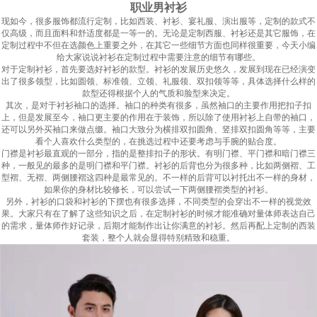
职业男衬衫
现如今，很多服饰都流行定制，比如西装、衬衫、宴礼服、演出服等，定制的款式不
仅高级，而且面料和舒适度都是一等一的。无论是定制西服、衬衫还是其它服饰，在
定制过程中不但在选颜色上重要之外，在其它一些细节方面也同样很重要，今天小编
给大家说说衬衫在定制过程中需要注意的细节有哪些。
对于定制衬衫，首先要选好衬衫的款型。衬衫的发展历史悠久，发展到现在已经演变
出了很多领型，比如圆领、标准领、立领、礼服领、双扣领等等，具体选择什么样的
款型还得根据个人的气质和脸型来决定。
其次，是对于衬衫袖口的选择。袖口的种类有很多，虽然袖口的主要作用把扣子扣
上，但是发展至今，袖口更主要的作用在于装饰，所以除了使用衬衫上自带的袖口，
还可以另外买袖口来做点缀。袖口大致分为横排双扣圆角、竖排双扣圆角等等，主要
看个人喜欢什么类型的，在挑选过程中还要考虑与手腕的贴合度。
门襟是衬衫最直观的一部分，指的是整排扣子的形状。有明门襟、平门襟和暗门襟三
种，一般见的最多的是明门襟和平门襟。衬衫的后背也分为很多种，比如两侧褶、工
型褶、无褶、两侧腰褶这四种是最常见的。不一样的后背可以衬托出不一样的身材，
如果你的身材比较修长，可以尝试一下两侧腰褶类型的衬衫。
另外，衬衫的口袋和衬衫的下摆也有很多选择，不同类型的会穿出不一样的视觉效
果。大家只有在了解了这些知识之后，在定制衬衫的时候才能准确对量体师表达自己
的需求，量体师作好记录，后期才能制作出让你满意的衬衫。然后再配上定制的西装
套装，整个人就会显得特别精致和稳重。