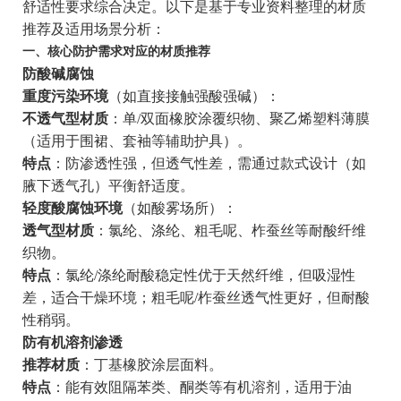
舒适性要求综合决定。以下是基于专业资料整理的材质
推荐及适用场景分析：
一、核心防护需求对应的材质推荐
防酸碱腐蚀
重度污染环境
（如直接接触强酸强碱）：
不透气型材质
：单/双面橡胶涂覆织物、聚乙烯塑料薄膜
（适用于围裙、套袖等辅助护具）。
特点
：防渗透性强，但透气性差，需通过款式设计（如
腋下透气孔）平衡舒适度。
轻度酸腐蚀环境
（如酸雾场所）：
透气型材质
：氯纶、涤纶、粗毛呢、柞蚕丝等耐酸纤维
织物。
特点
：氯纶/涤纶耐酸稳定性优于天然纤维，但吸湿性
差，适合干燥环境；粗毛呢/柞蚕丝透气性更好，但耐酸
性稍弱。
防有机溶剂渗透
推荐材质
：丁基橡胶涂层面料。
特点
：能有效阻隔苯类、酮类等有机溶剂，适用于油