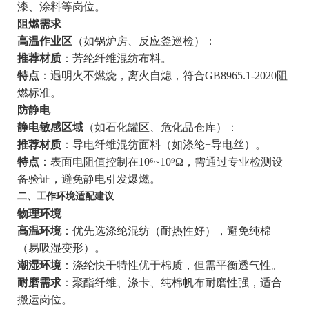
漆、涂料等岗位。
阻燃需求
高温作业区
（如锅炉房、反应釜巡检）：
推荐材质
：芳纶纤维混纺布料。
特点
：遇明火不燃烧，离火自熄，符合GB8965.1-2020阻
燃标准。
防静电
静电敏感区域
（如石化罐区、危化品仓库）：
推荐材质
：导电纤维混纺面料（如涤纶+导电丝）。
特点
：表面电阻值控制在10⁶~10⁹Ω，需通过专业检测设
备验证，避免静电引发爆燃。
二、工作环境适配建议
物理环境
高温环境
：优先选涤纶混纺（耐热性好），避免纯棉
（易吸湿变形）。
潮湿环境
：涤纶快干特性优于棉质，但需平衡透气性。
耐磨需求
：聚酯纤维、涤卡、纯棉帆布耐磨性强，适合
搬运岗位。