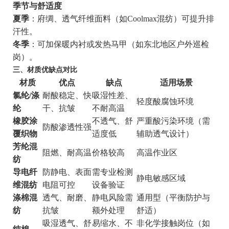
季节与舒适度
夏季
：府绸、透气纤维面料（如Coolmax混纺）可提升排
汗性。
冬季
：可加保暖内衬或发热马甲（如东北地区户外巡检
岗）。
三、材质优缺点对比
材质
优点
缺点
适用场景
氯纶/涤
耐酸稳定、快
吸湿性差、
轻度酸腐蚀环境
纶
干、抗皱
不耐高温
橡胶涂
不透气、舒
严重酸污染环境（需
防酸渗透性强
覆织物
适度低
辅助透气设计）
芳纶混
阻燃、耐高温
价格较高
高温作业区
纺
导电纤
防静电、表面
需专业检测
静电敏感区域
维混纺
电阻可控
设备验证
涤棉混
透气、耐磨、
静电风险需
通用型（平衡防护与
纺
抗皱
额外处理
舒适）
吸湿透气、舒
易缩水、不
非化学接触岗位（如