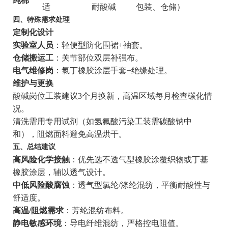
纯棉
适
耐酸碱
包装、仓储）
四、特殊需求处理
定制化设计
实验室人员
：轻便型防化围裙+袖套。
仓储搬运工
：关节部位双层补强布。
电气维修岗
：氯丁橡胶涂层手套+绝缘处理。
维护与更换
酸碱岗位工装建议3个月换新，高温区域每月检查碳化情
况。
清洗需用专用试剂（如氢氟酸污染工装需碳酸钠中
和），阻燃面料避免高温烘干。
五、总结建议
高风险化学接触
：优先选不透气型橡胶涂覆织物或丁基
橡胶涂层，辅以透气设计。
中低风险酸腐蚀
：透气型氯纶/涤纶混纺，平衡耐酸性与
舒适度。
高温/阻燃需求
：芳纶混纺布料。
静电敏感环境
：导电纤维混纺，严格控电阻值。