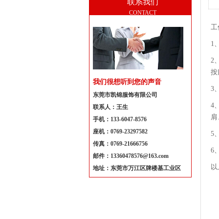
联系我们
CONTACT
工
1
2
按
我们很想听到您的声音
3
东莞市凯锦服饰有限公司
4
联系人：王生
肩
手机：133-6047-8576
座机：0769-23297582
5
传真：0769-21666756
6
邮件：13360478576@163.com
以
地址：东莞市万江区牌楼基工业区