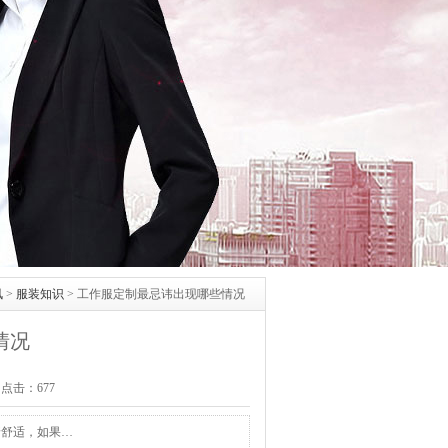
讯
>
服装知识
>
工作服定制最忌讳出现哪些情况
情况
 点击：
677
着舒适，如果…