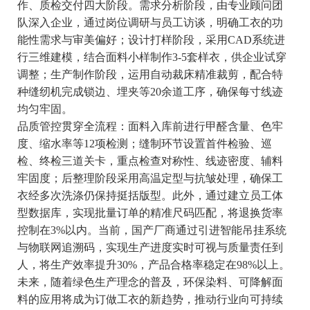
作、质检交付四大阶段。需求分析阶段，由专业顾问团
队深入企业，通过岗位调研与员工访谈，明确工衣的功
能性需求与审美偏好；设计打样阶段，采用CAD系统进
行三维建模，结合面料小样制作3-5套样衣，供企业试穿
调整；生产制作阶段，运用自动裁床精准裁剪，配合特
种缝纫机完成锁边、埋夹等20余道工序，确保每寸线迹
均匀牢固。
品质管控贯穿全流程：面料入库前进行甲醛含量、色牢
度、缩水率等12项检测；缝制环节设置首件检验、巡
检、终检三道关卡，重点检查对称性、线迹密度、辅料
牢固度；后整理阶段采用高温定型与抗皱处理，确保工
衣经多次洗涤仍保持挺括版型。此外，通过建立员工体
型数据库，实现批量订单的精准尺码匹配，将退换货率
控制在3%以内。当前，国产厂商通过引进智能吊挂系统
与物联网追溯码，实现生产进度实时可视与质量责任到
人，将生产效率提升30%，产品合格率稳定在98%以上。
未来，随着绿色生产理念的普及，环保染料、可降解面
料的应用将成为订做工衣的新趋势，推动行业向可持续