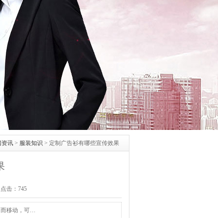
闻资讯
>
服装知识
>
定制广告衫有哪些宣传效果
果
 点击：
745
动而移动，可…