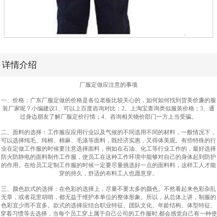
详情介绍
厂服定做应注意的事项
一、价格：广东厂服定做的价格是各位老板比较关心的，如何如何找到货美价廉的服
装厂家呢？小编建议1、可以上百度咨询对比；2、上淘宝查询类似服装价格；3、通
过身边朋友了解厂服定价行情；4、咨询相关物价部门一方上当受骗。
二、面料的选择：工作服应应用行业以及气候的不同选用不同的材料，一般情况下，
可以选择纯毛、纯棉、棉麻、毛涤等面料，既经济实惠，又得体美观。有些特殊的行
业在定做工作服的时候要注意选择面料，例如在石油、化工等行业工作的，最好选择
防火防静电的面料制作工作服，使员工在这种工作环境中能够对自己的身体起到防护
的作用。在给员工定制工作服的时候一定要尽量挑选好一点的面料料，这样工人才能
穿的持久，舒适的布料工人也愿意穿。
三、颜色款式的选择：在色彩的选择上，尽量不要太多的颜色。不然看起来色彩杂乱
无章，或者花里胡哨，都无益于维护本单位的整体形象。所以，从总体上讲，制服的
色彩宜少而不宜多。款式的选择应结合职业特征、团队文化、年龄结构、体型特征、
穿着习惯等去选择，当每个员工穿上属于自己公司的工作服时,都会感觉自己有一种使