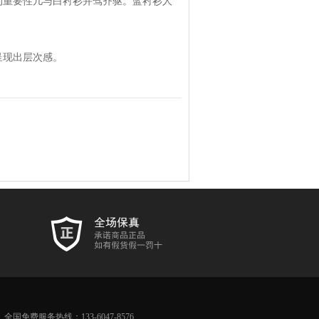
的重要性几与白衬衫并驾齐驱。蓝衬衫人
呈现出层次感。
全国免费服务热线：133-6047-8576