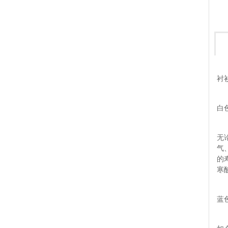
衬
白
无
气
的
寒
蓝