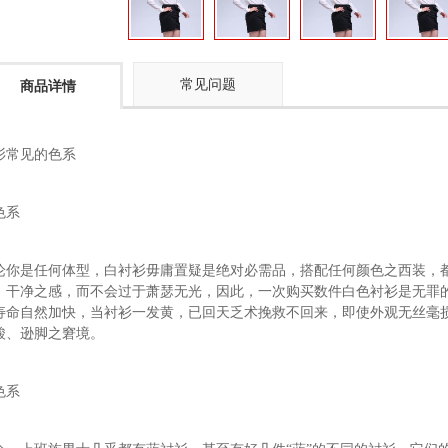
常见问题
商品详情
衫常见的色系
色系
论你是任何体型，白衬衫毋庸置疑是绝对必需品，搭配任何颜色之西装，
、干净之感，而不会过于萧瑟无光，因此，一次购买数件白色衬衫是无罪
寿命自然加快，当衬衫一发黄，已回天乏术挽救不回来，即使外观无丝毫
酸、逊脚之窘境。
色系